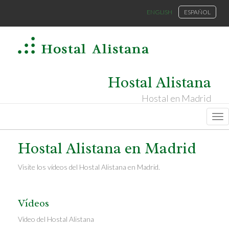
ENGLISH
ESPAÑOL
Hostal Alistana
Hostal en Madrid
Na
Hostal Alistana en Madrid
Visite los vídeos del Hostal Alistana en Madrid.
Vídeos
Vídeo del Hostal Alistana