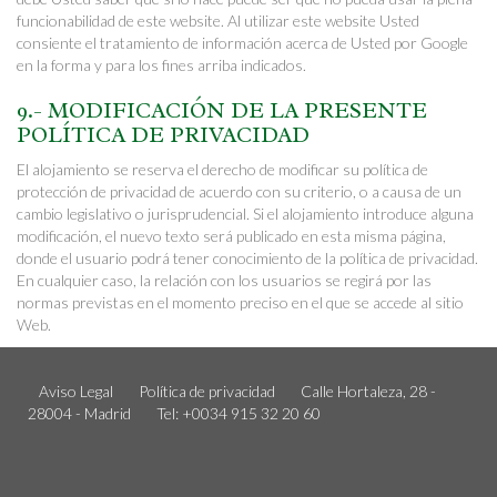
funcionabilidad de este website. Al utilizar este website Usted
consiente el tratamiento de información acerca de Usted por Google
en la forma y para los fines arriba indicados.
9.- MODIFICACIÓN DE LA PRESENTE
POLÍTICA DE PRIVACIDAD
El alojamiento se reserva el derecho de modificar su política de
protección de privacidad de acuerdo con su criterio, o a causa de un
cambio legislativo o jurisprudencial. Si el alojamiento introduce alguna
modificación, el nuevo texto será publicado en esta misma página,
donde el usuario podrá tener conocimiento de la política de privacidad.
En cualquier caso, la relación con los usuarios se regirá por las
normas previstas en el momento preciso en el que se accede al sitio
Web.
Aviso Legal
Política de privacidad
Calle Hortaleza, 28 -
28004 - Madrid
Tel: +0034 915 32 20 60